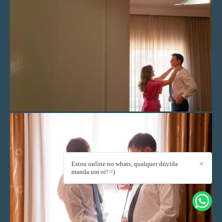
Estou online no whats, qualquer dúvida
✕
manda um oi! =)