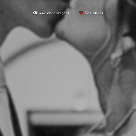
442
visualizações
52
curtidas