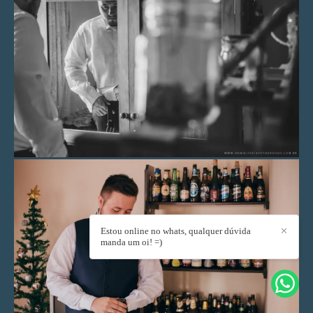
Estou online no whats, qualquer dúvida
✕
manda um oi! =)