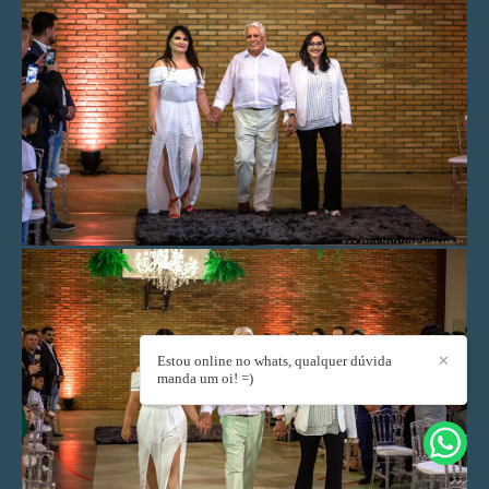
Estou online no whats, qualquer dúvida
✕
manda um oi! =)