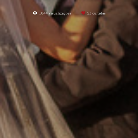
1044
visualizações
53
curtidas