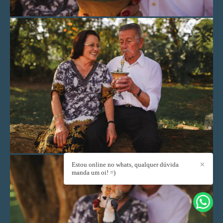
Estou online no whats, qualquer dúvida
✕
manda um oi! =)