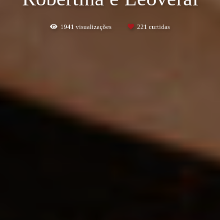
1941
visualizações
221
curtidas