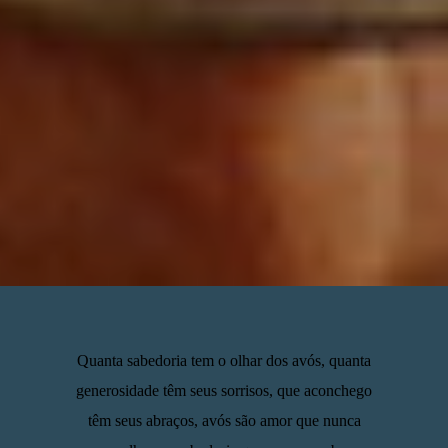
Quanta sabedoria tem o olhar dos avós, quanta
generosidade têm seus sorrisos, que aconchego
têm seus abraços, avós são amor que nunca