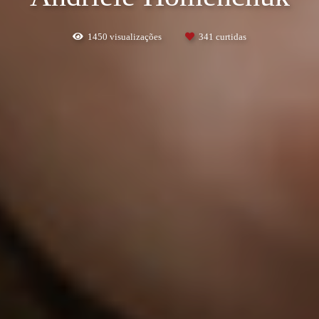
1450
visualizações
341
curtidas