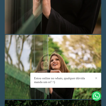
Estou online no whats, qualquer dúvida
✕
manda um oi! =)