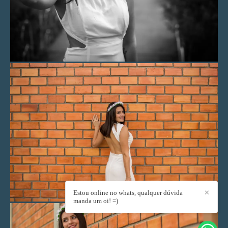
Estou online no whats, qualquer dúvida
✕
manda um oi! =)