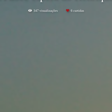
347
visualizações
6
curtidas