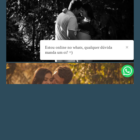
Estou online no whats, qualquer dúvida
✕
manda um oi! =)