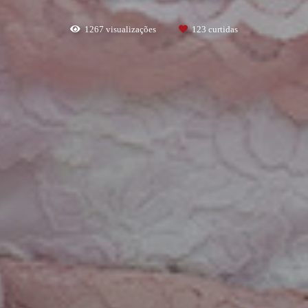
1267
visualizações
123
curtidas