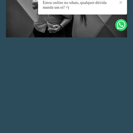
Estou online no whats, qualquer dúvida
✕
manda um oi! =)