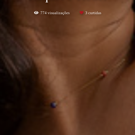
774
visualizações
3
curtidas