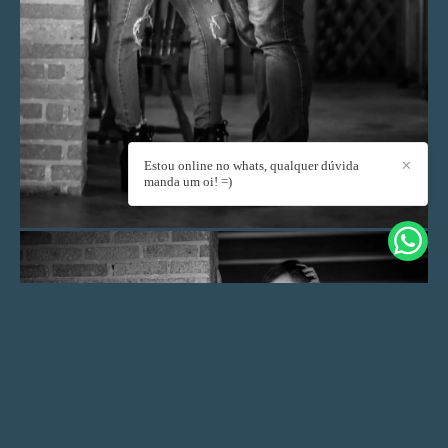
Estou online no whats, qualquer dúvida
✕
manda um oi! =)