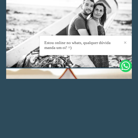
Estou online no whats, qualquer dúvida
✕
manda um oi! =)